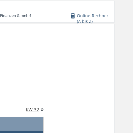
Online-Rechner
 Finanzen & mehr!
(A bis Z)
»
KW 32