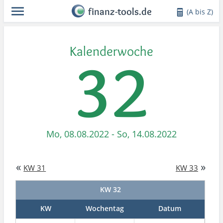
finanz-tools.de
(A bis Z)
Kalenderwoche
32
Mo, 08.08.2022 - So, 14.08.2022
«
»
KW 31
KW 33
KW 32
KW
Wochentag
Datum