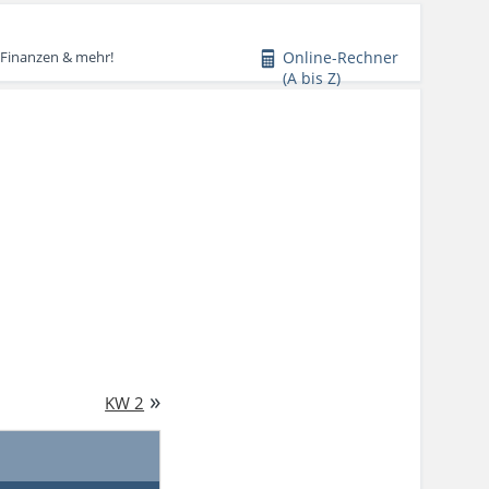
Online-Rechner
 Finanzen & mehr!
(A bis Z)
»
KW 2