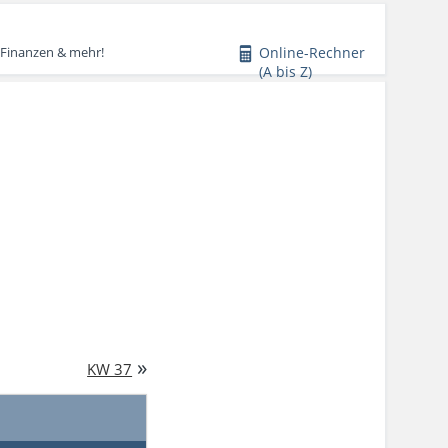
Online-Rechner
 Finanzen & mehr!
(A bis Z)
»
KW 37