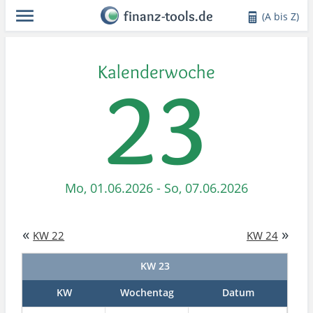
finanz-tools.de
(A bis Z)
Kalenderwoche
23
Mo, 01.06.2026 - So, 07.06.2026
«
»
KW 22
KW 24
KW 23
KW
Wochentag
Datum