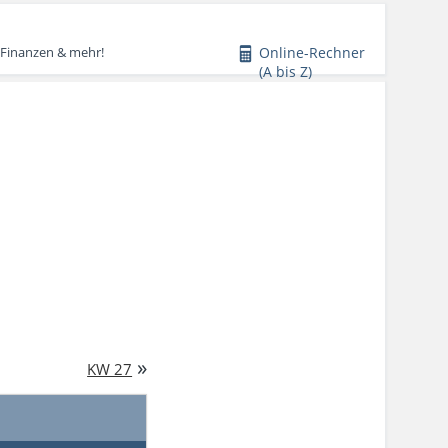
Online-Rechner
 Finanzen & mehr!
(A bis Z)
»
KW 27