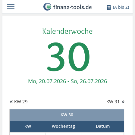
finanz-tools.de
(A bis Z)
Kalenderwoche
30
Mo, 20.07.2026 - So, 26.07.2026
«
»
KW 29
KW 31
KW 30
KW
Wochentag
Datum