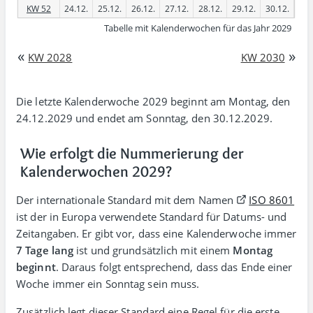
KW 52
24.12.
25.12.
26.12.
27.12.
28.12.
29.12.
30.12.
Tabelle mit Kalenderwochen für das Jahr 2029
«
»
KW 2028
KW 2030
Die letzte Kalenderwoche 2029 beginnt am Montag, den
24.12.2029 und endet am Sonntag, den 30.12.2029.
Wie erfolgt die Nummerierung der
Kalenderwochen 2029?
Der inter­natio­nale Stan­dard mit dem Namen
ISO 8601
ist der in Europa verwen­dete Standard für Datums- und
Zeit­angaben. Er gibt vor, dass eine Kalender­woche immer
7 Tage lang
ist und grund­sätzl­ich mit einem
Montag
beginnt
. Daraus folgt entspre­chend, dass das Ende einer
Woche immer ein Sonntag sein muss.
Zusätzlich legt dieser Standard eine Regel für die erste