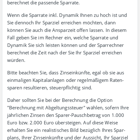
berechnet die passende Sparrate.
Wenn die Sparrate inkl. Dynamik Ihnen zu hoch ist und
Sie dennoch Ihr Sparziel erreichen möchten, dann
können Sie auch die Anspar­zeit offen lassen. In diesem
Fall geben Sie im Rechner ein, welche Spar­rate und
Dynamik Sie sich leisten können und der Spar­rechner
berechnet die Zeit nach der Sie Ihr Spar­ziel erreichen
würden.
Bitte beachten Sie, dass Zins­ein­künfte, egal ob sie aus
ein­ma­ligen Kapital­anlagen oder regel­mäßigem Raten­
sparen resul­tieren, steuer­pflichtig sind.
Daher sollten Sie bei der Berechnung die Option
"Berechnung mit Abgeltungs­steuer" wählen, sofern Ihre
jähr­lichen Zinsen den Sparer-Pauschbetrag von 1.000
Euro bzw. 2.000 Euro übersteigen. Auf diese Weise
erhalten Sie ein realis­tisches Bild bezüg­lich Ihres Spar­
plans, Ihrer Zins­ein­künfte und der Aus­sicht, Ihr Spar­ziel