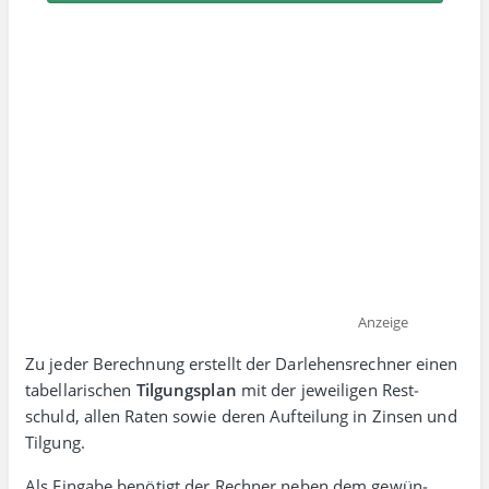
Anzeige
Zu jeder Berechnung erstellt der Darlehens­rechner einen
tabellarischen
Tilgungs­plan
mit der jewei­ligen Rest­
schuld, allen Raten sowie deren Auf­teilung in Zinsen und
Tilgung.
Als Eingabe benötigt der Rechner neben dem gewün­