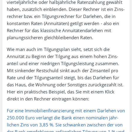
viertel­jährliche oder halb­jährliche Raten­zahlung gewählt
haben, zusätz­lich einblenden. Dieser Rechner ist ein Zins­
rechner bzw. ein Tilgungs­rechner für Darlehen, die in
konstanten Raten (Annuitäten) getilgt werden - also ein
Rechner für das klassische Annuitäten­darlehen mit
planungs­sicheren gleich­bleibenden Raten.
Wie man auch im Tilgungsplan sieht, setzt sich die
Annuität zu Beginn der Tilgung aus einem hohen Zins­
anteil und einer niedrigen Tilgungs­leistung zusammen.
Mit sinken­der Rest­schuld sinkt auch der Zins­anteil pro
Rate und der Tilgungs­anteil steigt, bis das Darlehen für
das Haus, die Wohnung oder Sonstiges zurück­gezahlt ist.
Hier ein praktisches Beispiel, das Sie mit einem Klick
direkt in den Rechner eintragen können:
Für eine Immobilien­finanzierung mit einem Darlehen von
250.000 Euro verlangt die Bank einen nominalen jähr­
lichen Zins von 3,85 %. Sie schwanken zwischen der von
der Bank empfohlenen anfäng­lichen Tilgung von 1 % und