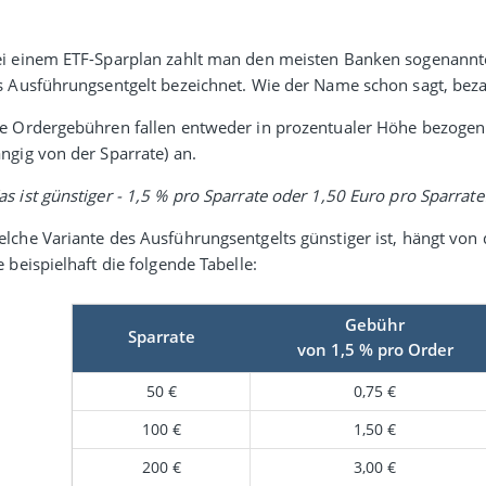
i einem ETF-Sparplan zahlt man den meisten Banken soge­nann
s Aus­führungs­entgelt bezeichnet. Wie der Name schon sagt, bez
e Ordergebühren fallen entweder in prozen­tualer Höhe bezogen a
ngig von der Sparrate) an.
s ist günstiger - 1,5 % pro Sparrate oder 1,50 Euro pro Sparrate
lche Variante des Ausführungs­entgelts günstiger ist, hängt von 
e beispiel­haft die folgende Tabelle:
Gebühr
Sparrate
von 1,5 % pro Order
50 €
0,75 €
100 €
1,50 €
200 €
3,00 €