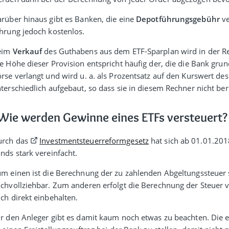
rüber hinaus gibt es Banken, die eine
Depot­führungs­gebühr
ve
hrung jedoch kostenlos.
eim
Verkauf
des Guthabens aus dem ETF-Sparplan wird in der Regel
e Höhe dieser Provision entspricht häufig der, die die Bank grun
rse verlangt und wird u. a. als Prozent­satz auf den Kurswert d
ter­schied­lich aufgebaut, so dass sie in diesem Rechner nicht be
Wie werden Gewinne eines ETFs versteuert?
urch das
Investmentsteuer­reform­gesetz
hat sich ab 01.01.201
nds stark vereinfacht.
m einen ist die Berechnung der zu zahlenden Abgeltungs­steuer
ch­voll­ziehbar. Zum anderen erfolgt die Berechnung der Steuer v
ch direkt einbehalten.
r den Anleger gibt es damit kaum noch etwas zu beachten. Die e