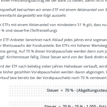
t einen Freistellungs­auftrag bei der Bank zu stellen, damit nic
ispielhaft betrachten wir einen ETF mit einem Aktien­anteil von 
ereinfacht dargestellt) wie folgt aussieht:
i ETFs mit einem Aktien­anteil von mindestens 51 % gilt, dass nu
 % sind steuer­frei (Teilfreistellung).
r ETF-Anbieter berechnet nach Ablauf jedes Jahres eine soge­nan
r Wert­zu­wachs der Fonds­anteile. Bei ETFs mit höherer Wert­stei
ise gering. Auf 70 % dieser Vorab­pauschale werden dann zum Jahr
ggf. Kirchen­steuer fällig. Diese Steuer wird von der Bank direkt 
rd der ETF nach beliebig vielen Jahren Halte­dauer verkauft, wir
le bisher gezahlten Vorab­pauschalen werden davon abge­zogen.
rkauf (wie bereits bei der Vorab­pauschale) noch 70 % versteuer
Steuer = 70 % · (Abgeltungssteuer
Steuer = 70 % · 25 % · 1,055 · Ert