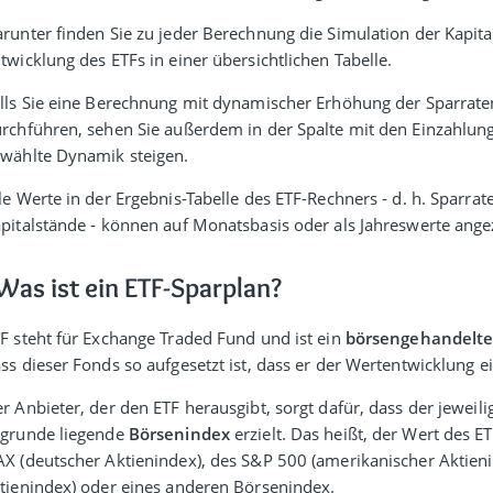
runter finden Sie zu jeder Berechnung die Simulation der Kapita
twicklung des ETFs in einer über­sicht­lichen Tabelle.
lls Sie eine Berechnung mit dyna­mischer Erhöhung der Spar­rate
rch­führen, sehen Sie außerdem in der Spalte mit den Einzahlung
wählte Dynamik steigen.
le Werte in der Ergebnis-Tabelle des ETF-Rechners - d. h. Sparra
pital­stände - können auf Monats­basis oder als Jahres­werte ang
Was ist ein ETF-Sparplan?
F steht für Exchange Traded Fund und ist ein
börsen­gehandelte
ss dieser Fonds so aufge­setzt ist, dass er der Wert­ent­wicklung e
r Anbieter, der den ETF heraus­gibt, sorgt dafür, dass der jeweil
grunde liegende
Börsen­index
erzielt. Das heißt, der Wert des 
X (deutscher Aktien­index), des S&P 500 (amerika­nischer Aktien­
tien­index) oder eines anderen Börsenindex.