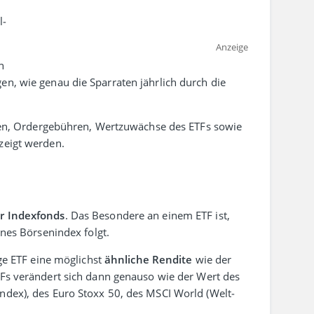
l­
Anzeige
n
en, wie genau die Sparraten jährlich durch die
ten, Order­gebühren, Wert­zu­wächse des ETFs sowie
ezeigt werden.
r Indexfonds
. Das Besondere an einem ETF ist,
ines Börsen­index folgt.
ige ETF eine möglichst
ähn­liche Rendite
wie der
ETFs verändert sich dann genauso wie der Wert des
index), des Euro Stoxx 50, des MSCI World (Welt­