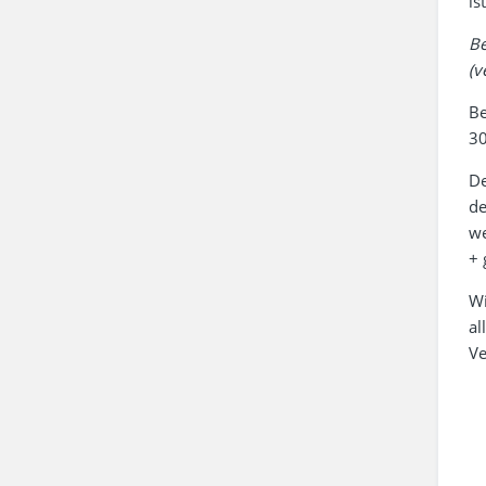
is
Be
(v
Be
30
De
de
we
+ 
Wi
al
Ve