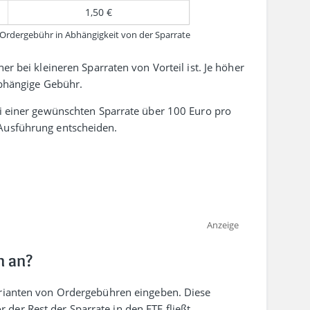
1,50 €
Ordergebühr in Abhängigkeit von der Sparrate
er bei kleineren Spar­raten von Vorteil ist. Je höher
abhängige Gebühr.
i einer gewünschten Spar­rate über 100 Euro pro
 Ausführung entscheiden.
Anzeige
n an?
arianten von Order­gebühren eingeben. Diese
der Rest der Sparrate in den ETF fließt.