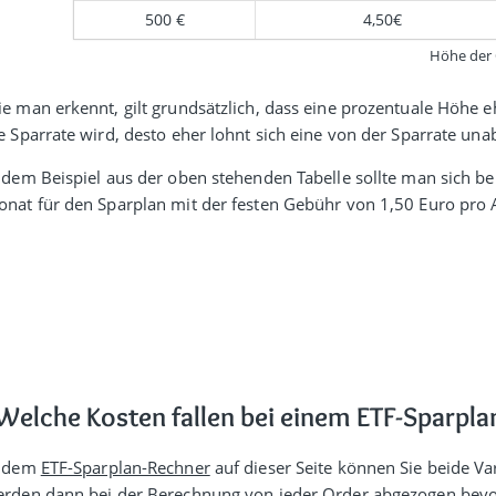
500 €
4,50€
Höhe der 
e man erkennt, gilt grund­sätz­lich, dass eine prozen­tuale Höhe eh
e Spar­rate wird, desto eher lohnt sich eine von der Sparrate un
 dem Beispiel aus der oben stehenden Tabelle sollte man sich be
nat für den Sparplan mit der festen Gebühr von 1,50 Euro pro
Welche Kosten fallen bei einem ETF-Sparpla
n dem
ETF-Sparplan-Rechner
auf dieser Seite können Sie beide V
rden dann bei der Berech­nung von jeder Order abge­zogen bevor 