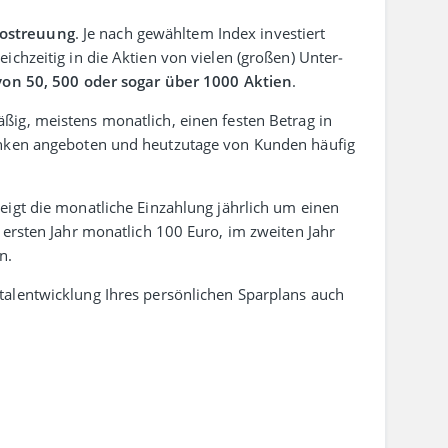
o­streuung
. Je nach gewähltem Index investiert
h­zeitig in die Aktien von vielen (großen) Unter­
von 50, 500 oder sogar über 1000 Aktien
.
ßig, meistens monat­lich, einen festen Betrag in
nken ange­boten und heut­zutage von Kunden häufig
eigt die monat­liche Einzahlung jähr­lich um einen
 ersten Jahr monat­lich 100 Euro, im zweiten Jahr
n.
l­ent­wicklung Ihres persön­lichen Spar­plans auch