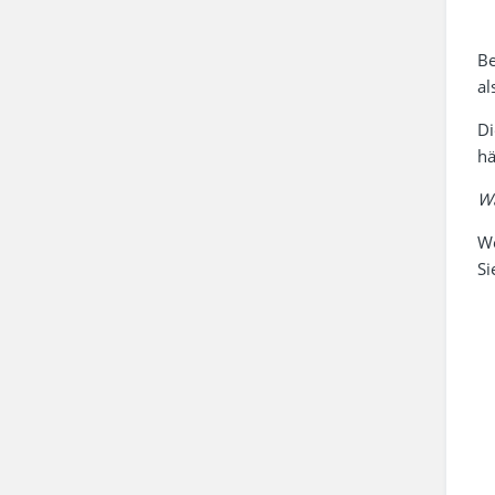
Be
al
Di
hä
Wa
We
Si