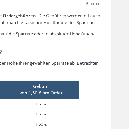
Anzeige
te
Order­gebühren
. Die Gebühren werden oft auch
ahlt man hier also pro Ausführung des Sparplans.
uf die Spar­rate oder in abso­luter Höhe (unab­
?
der Höhe Ihrer gewählten Spar­rate ab. Betrachten
Gebühr
von 1,50 € pro Order
1,50 €
1,50 €
1,50 €