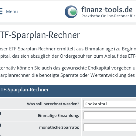
finanz-tools.de
Menü
Praktische Online-Rechner für
TF-Sparplan-Rechner
ser ETF-Sparplan-Rechner ermittelt aus Einmal­anlage (zu Beginn)
pital, das sich abzüglich der Order­gebühren zum Ablauf des ETF
ter­nativ können Sie auch das gewünschte Endkapital vor­geben 
arplanrechner die benötigte Sparrate oder Wertentwicklung des
ETF-Sparplan-Rechner
Was soll berechnet werden?
Einmalige Einzahlung:
monatliche Sparrate: