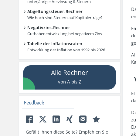
unterjähriger Verzinsung & Steuern
Da
Abgeltungssteuer-Rechner
en
Wie hoch sind Steuern auf Kapitalerträge?
Negativzins-Rechner
Fa
Guthabenentwicklung bei negativem Zins
du
ge
Tabelle der Inflationsraten
Entwicklung der Inflation von 1992 bis 2026
Al
Ka
Alle Rechner
von A bis Z
ET
da
Feedback
De
zu
DA
Gefällt Ihnen diese Seite? Empfehlen Sie
ak