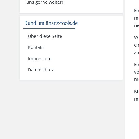
uns gerne weiter!
Ei
ma
Rund um finanz-tools.de
ne
Über diese Seite
W
ei
Kontakt
zu
Impressum
Ei
Datenschutz
vo
mo
M
mi