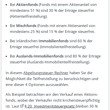
Bei
Aktienfonds
(Fonds mit einem Aktien­anteil von
mindestens 51 %) sind 30 % der Erträge steuer­frei
(Aktien­teil­freistellung).
Bei
Mischfonds
(Fonds mit einem Aktien­anteil von
mindestens 25 %) sind 15 % der Erträge steuer­frei.
Bei inländischen
Immobilienfonds
sind 60 % der
Erträge steuer­frei (Immobilien­teil­freistellung).
Bei
Auslands-Immobilienfonds
sind 80 % der Erträge
steuer­frei (Auslands-Immobilien­teil­freistellung).
In diesem
Abgeltungssteuer-Rechner
haben Sie die
Möglich­keit die Teil­frei­stellung zu berücksichtigen und
eine dieser 4 Optionen auszuwählen.
Als Beispiel betrachten wir den Verkauf eines Aktions­
fonds, wobei der Verkäufer nicht kirchen­steuer­pflichtig
ist. Laut
§ 20 Invest­ment­steuer­gesetz
bleiben 30 %