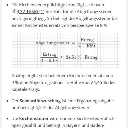
Für Kirchensteuer­pflich­tige ermäßigt sich nach
§ 32d EStG (1)
der Satz für die Abgeltungs­steuer
noch gering­fügig. So beträgt die Abgeltungs­steuer bei
einem Kirchen­steuer­satz von beispiels­weise 8 %:
Abgeltungssteuer
=
Ertrag
4
+
KiSt
=
Ertrag
4
+
0
,
08
≈
24,51 %
⋅
Ertrag
Analog ergibt sich bei einem Kirchen­steuer­satz von
9 % eine Abgeltungs­steuer in Höhe von 24,45 % des
Kapitalertrags.
Der
Solidaritäts­zuschlag
ist eine Ergänzungs­abgabe
und beträgt 5,5 % der Abgeltungssteuer.
Die
Kirchensteuer
wird nur von Kirchen­steuer­pflich­
tigen gezahlt und beträgt in Bayern und Baden-