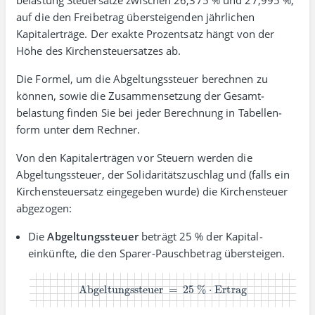
belastung Steuer­sätze zwischen 26,375 % und 27,995 %,
auf die den Frei­betrag über­stei­genden jähr­lichen
Kapitalerträge. Der exakte Prozent­satz hängt von der
Höhe des Kirchen­steuer­satzes ab.
Die Formel, um die Abgeltungs­steuer berechnen zu
können, sowie die Zusammen­setzung der Gesamt­
belastung finden Sie bei jeder Berechnung in Tabellen­
form unter dem Rechner.
Von den Kapital­erträgen vor Steuern werden die
Abgeltungs­steuer, der Soli­daritäts­zuschlag und (falls ein
Kirchen­steuer­satz einge­geben wurde) die Kirchen­steuer
abgezogen:
Die
Abgeltungssteuer
beträgt 25 % der Kapital­
einkünfte, die den Sparer-Pausch­betrag über­steigen.
Abgeltungssteuer
=
25 %
⋅
Ertrag