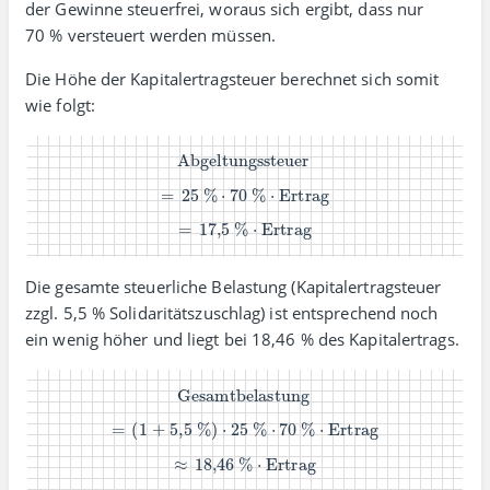
der Gewinne steuer­frei, woraus sich ergibt, dass nur
70 % versteuert werden müssen.
Die Höhe der Kapitalertragsteuer berechnet sich somit
wie folgt:
Abgeltungssteuer
=
25 %
⋅
70 %
⋅
Ertrag
=
17,5 %
⋅
Ertrag
Die gesamte steuerliche Belastung (Kapital­ertrag­steuer
zzgl. 5,5 % Soli­daritäts­zuschlag) ist entspre­chend noch
ein wenig höher und liegt bei 18,46 % des Kapitalertrags.
Gesamtbelastung
=
(1 + 5,5 %)
⋅
25 %
⋅
70 %
⋅
Ertrag
≈
18,46 %
⋅
Ertrag