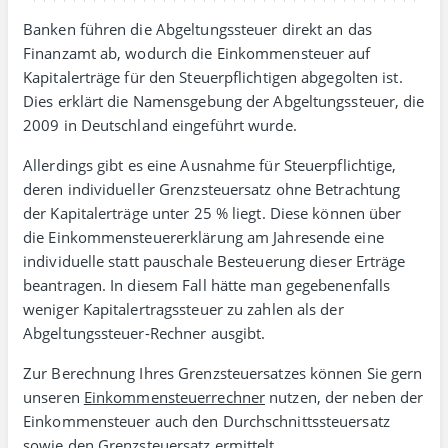
Banken führen die Abgeltungs­steuer direkt an das
Finanz­amt ab, wodurch die Einkommen­steuer auf
Kapital­erträge für den Steuer­pflichtigen abgegolten ist.
Dies erklärt die Namens­gebung der Abgeltungs­steuer, die
2009 in Deutsch­land einge­führt wurde.
Allerdings gibt es eine Ausnahme für Steuer­pflichtige,
deren indivi­dueller Grenz­steuer­satz ohne Betrachtung
der Kapital­erträge unter 25 % liegt. Diese können über
die Einkommen­steuer­erklärung am Jahres­ende eine
indivi­duelle statt pauschale Besteuerung dieser Erträge
bean­tragen. In diesem Fall hätte man gegebenen­falls
weniger Kapital­ertrags­steuer zu zahlen als der
Abgeltungs­steuer-Rechner ausgibt.
Zur Berechnung Ihres Grenz­steuer­satzes können Sie gern
unseren
Einkommen­steuer­rechner
nutzen, der neben der
Einkommen­steuer auch den Durch­schnitts­steuer­satz
sowie den Grenz­steuer­satz ermittelt.