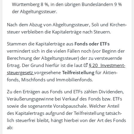
Württem­berg 8 %, in den übrigen Bundes­ländern 9 %
der Abgeltungssteuer.
Nach dem Abzug von Abgeltungs­steuer, Soli und Kirchen­
steuer verbleiben die Kapital­erträge nach Steuern.
Stammen die Kapitalerträge aus
Fonds oder ETFs
vermindert sich in die vielen Fällen noch (vor Beginn der
Berech­nung der Abgeltungs­steuer) der zu versteu­ernde
Ertrag. Der Grund hierfür ist die laut
§ 20 Invest­ment­
steuer­gesetz
vorge­sehene
Teilfrei­stellung
für Aktien­
fonds, Misch­fonds und Immobilienfonds.
Zu den Erträgen aus Fonds und ETFs zählen Divi­denden,
Veräußerungs­gewinne bei Verkauf des Fonds bzw. ETFs
sowie die soge­nannte Vorab­pauschale. Welcher Anteil
des Kapital­ertrags auf­grund der Teil­frei­stellung tat­säch­
lich steuer­frei bleibt, hängt hierbei von der Art des Fonds
ab: