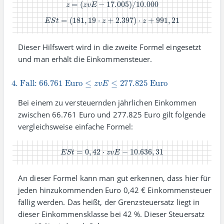
z
=
(
z
v
E
−
17.005
)
/
10.000
E
S
t
=
(
181
,
19
⋅
z
+
2.397
)
⋅
z
+
991
,
21
Dieser Hilfs­wert wird in die zweite Formel einge­setzt
und man erhält die Einkommensteuer.
4. Fall:
66.761
Euro
≤
z
v
E
≤
277.825
Euro
Bei einem zu versteuernden jähr­lichen Einkommen
zwischen 66.761 Euro und 277.825 Euro gilt folgende
vergleichs­weise einfache Formel:
E
S
t
=
0
,
42
⋅
z
v
E
−
10.636
,
31
An dieser Formel kann man gut erkennen, dass hier für
jeden hinzu­kommenden Euro 0,42 € Einkommen­steuer
fällig werden. Das heißt, der Grenz­steuer­satz liegt in
dieser Einkommens­klasse bei 42 %. Dieser Steuer­satz