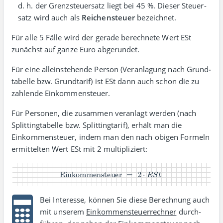
d. h. der Grenz­steuer­satz liegt bei 45 %. Dieser Steuer­
satz wird auch als
Reichen­steuer
bezeichnet.
Für alle 5 Fälle wird der gerade berechnete Wert ESt
zunächst auf ganze Euro abge­rundet.
Für eine allein­stehende Person (Veran­lagung nach Grund­
tabelle bzw. Grund­tarif) ist ESt dann auch schon die zu
zahlende Einkommen­steuer.
Für Personen, die zusammen veranlagt werden (nach
Splitting­tabelle bzw. Splitting­tarif), erhält man die
Einkommen­steuer, indem man den nach obigen Formeln
ermittelten Wert ESt mit 2 multi­pliziert:
Einkommensteuer
=
2
⋅
E
S
t
Bei Interesse, können Sie diese Berechnung auch
mit unserem
Einkommen­steuer­rechner
durch­