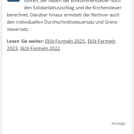
führen, der neben der Einkommen­steuer noch
den Soli­daritäts­zuschlag und die Kirchen­steuer
berechnet. Darüber hinaus ermittelt der Rechner auch
den individuellen Durch­schnitts­steuer­satz und Grenz­
steuer­satz.
Lesen Sie weiter:
EkSt-Formeln 2025
,
EkSt-Formeln
2023
,
EkSt-Formeln 2022
Anzeige