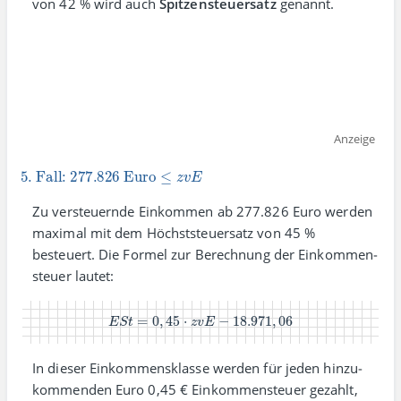
von 42 % wird auch
Spitzen­steuer­satz
genannt.
Anzeige
5. Fall:
277.826
Euro
≤
z
v
E
Zu versteuernde Einkommen ab 277.826 Euro werden
maximal mit dem Höchst­steuer­satz von 45 %
besteuert. Die Formel zur Berechnung der Einkommen­
steuer lautet:
E
S
t
=
0
,
45
⋅
z
v
E
−
18.971
,
06
In dieser Einkommens­klasse werden für jeden hinzu­
kommenden Euro 0,45 € Einkommen­steuer gezahlt,