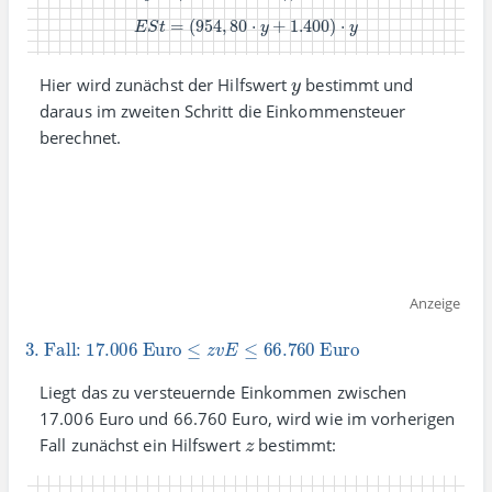
E
S
t
=
(
954
,
80
⋅
y
+
1.400
)
⋅
y
y
Hier wird zunächst der Hilfs­wert
bestimmt und
daraus im zweiten Schritt die Einkommen­steuer
berechnet.
Anzeige
3. Fall:
17.006
Euro
≤
z
v
E
≤
66.760
Euro
Liegt das zu versteuernde Einkommen zwischen
17.006 Euro und 66.760 Euro, wird wie im vorherigen
z
Fall zunächst ein Hilfs­wert
bestimmt: