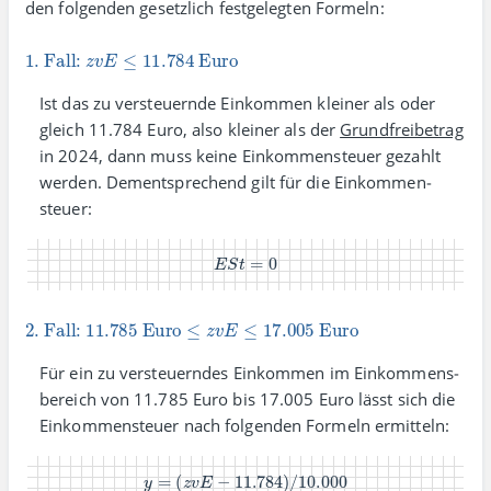
den folgenden gesetz­lich fest­gelegten Formeln:
1. Fall:
z
v
E
≤
11.784
Euro
Ist das zu versteuernde Einkommen kleiner als oder
gleich 11.784 Euro, also kleiner als der
Grund­frei­betrag
in 2024, dann muss keine Einkommen­steuer gezahlt
werden. Dementsprechend gilt für die Einkommen­
steuer:
E
S
t
=
0
2. Fall:
11.785
Euro
≤
z
v
E
≤
17.005
Euro
Für ein zu versteuerndes Einkommen im Einkommens­
bereich von 11.785 Euro bis 17.005 Euro lässt sich die
Einkommen­steuer nach folgenden Formeln ermitteln:
y
=
(
z
v
E
−
11.784
)
/
10.000