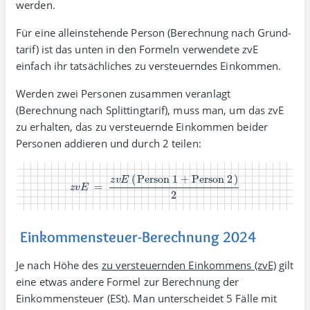
werden.
Für eine allein­stehende Person (Berechnung nach Grund­
tarif) ist das unten in den Formeln verwendete zvE
einfach ihr tat­säch­liches zu versteuerndes Einkommen.
Werden zwei Personen zusammen veranlagt
(Berechnung nach Splitting­tarif), muss man, um das zvE
zu erhalten, das zu versteuernde Einkommen beider
Personen addieren und durch 2 teilen:
z
v
E
=
z
v
E
(
Person 1
+
Person 2
)
2
Einkommensteuer-Berechnung 2024
Je nach Höhe des
zu versteuernden Einkommens (zvE)
gilt
eine etwas andere Formel zur Berechnung der
Einkommen­steuer (ESt). Man unter­scheidet 5 Fälle mit